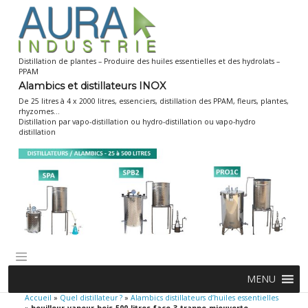
Skip
to
content
Distillation de plantes – Produire des huiles essentielles et des hydrolats –
PPAM
Alambics et distillateurs INOX
De 25 litres à 4 x 2000 litres, essenciers, distillation des PPAM, fleurs, plantes,
rhyzomes…
Distillation par vapo-distillation ou hydro-distillation ou vapo-hydro
distillation
MENU
Accueil
»
Quel distillateur ?
»
Alambics distillateurs d’huiles essentielles