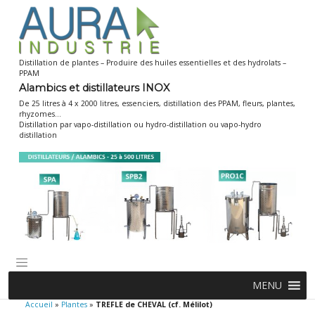
Skip
to
content
Distillation de plantes – Produire des huiles essentielles et des hydrolats –
PPAM
Alambics et distillateurs INOX
De 25 litres à 4 x 2000 litres, essenciers, distillation des PPAM, fleurs, plantes,
rhyzomes…
Distillation par vapo-distillation ou hydro-distillation ou vapo-hydro
distillation
MENU
Accueil
»
Plantes
»
TREFLE de CHEVAL (cf. Mélilot)