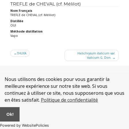
TREFLE de CHEVAL (cf. Mélilot)
Nom Français
TREFLE de CHEVAL (cf. Mélilot)
Distillée
OUI
Méthode distillation
Vapo
Navigation
THUYA
Helichrysum italicum var.
italicum G. Don.
de
l’article
Nous utilisons des cookies pour vous garantir la
meilleure expérience sur notre site web. Si vous
continuez à utiliser ce site, nous supposerons que vous
en êtes satisfait.
Politique de confidentialité
Qui sommes nous ?
Mentions légales
Ok!
CONDITIONS GENERALES DE VENTE de la SOCIÉTÉ AURA
Politique de confidentialité
.
© 2026
Alambics et Distillateurs INOX
|
AURA Industrie
Powered by WebsitePolicies