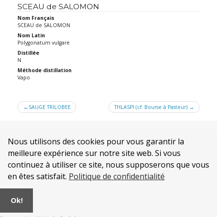
SCEAU de SALOMON
Nom Français
SCEAU de SALOMON
Nom Latin
Polygonatum vulgare
Distillée
N
Méthode distillation
Vapo
Navigation
SAUGE TRILOBEE
THLASPI (cf. Bourse à Pasteur)
de
l’article
Nous utilisons des cookies pour vous garantir la
meilleure expérience sur notre site web. Si vous
continuez à utiliser ce site, nous supposerons que vous
en êtes satisfait.
Politique de confidentialité
Qui sommes nous ?
Mentions légales
Ok!
CONDITIONS GENERALES DE VENTE de la SOCIÉTÉ AURA
Politique de confidentialité
.
© 2026
Alambics et Distillateurs INOX
|
AURA Industrie