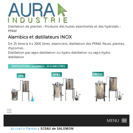
Skip
to
content
Distillation de plantes – Produire des huiles essentielles et des hydrolats –
PPAM
Alambics et distillateurs INOX
De 25 litres à 4 x 2000 litres, essenciers, distillation des PPAM, fleurs, plantes,
rhyzomes…
Distillation par vapo-distillation ou hydro-distillation ou vapo-hydro
distillation
MENU
Accueil
»
Plantes
»
SCEAU de SALOMON