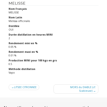
MELISSE
Nom Français
MELISSE
Nom Latin
Melissa officinalis
Distillée
OUI
Durée distillation en heures MINI
2
Rendement mini en %
0.05 %
Rendement maxi en %
0.01 %
Production MINI pour 100 kgs en grs
0.5
Méthode distillation
Vapo
Navigation
LITSEE CITRONNEE
MORS du DIABLE (cf.
Scabieuse)
de
l’article