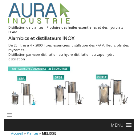
Skip
to
content
Distillation de plantes – Produire des huiles essentielles et des hydrolats –
PPAM
Alambics et distillateurs INOX
De 25 litres à 4 x 2000 litres, essenciers, distillation des PPAM, fleurs, plantes,
rhyzomes…
Distillation par vapo-distillation ou hydro-distillation ou vapo-hydro
distillation
MENU
Accueil
»
Plantes
»
MELISSE