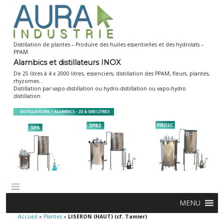
Skip
to
content
Distillation de plantes – Produire des huiles essentielles et des hydrolats –
PPAM
Alambics et distillateurs INOX
De 25 litres à 4 x 2000 litres, essenciers, distillation des PPAM, fleurs, plantes,
rhyzomes…
Distillation par vapo-distillation ou hydro-distillation ou vapo-hydro
distillation
MENU
Accueil
»
Plantes
»
LISERON (HAUT) (cf. Tamier)