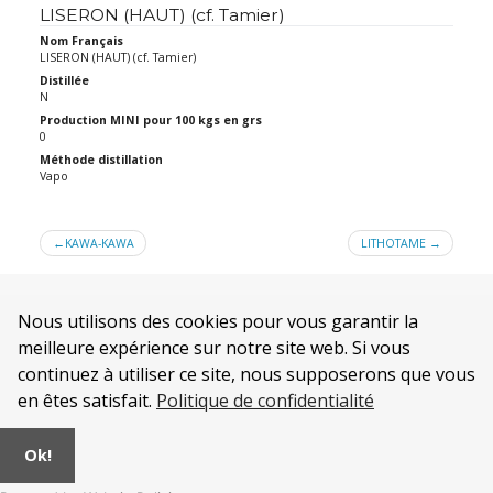
LISERON (HAUT) (cf. Tamier)
Nom Français
LISERON (HAUT) (cf. Tamier)
Distillée
N
Production MINI pour 100 kgs en grs
0
Méthode distillation
Vapo
Navigation
KAWA-KAWA
LITHOTAME
de
l’article
Nous utilisons des cookies pour vous garantir la
meilleure expérience sur notre site web. Si vous
continuez à utiliser ce site, nous supposerons que vous
en êtes satisfait.
Politique de confidentialité
Qui sommes nous ?
Mentions légales
Ok!
CONDITIONS GENERALES DE VENTE de la SOCIÉTÉ AURA
Politique de confidentialité
.
© 2026
Alambics et Distillateurs INOX
|
AURA Industrie