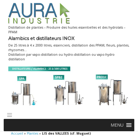
Skip
to
content
Distillation de plantes – Produire des huiles essentielles et des hydrolats –
PPAM
Alambics et distillateurs INOX
De 25 litres à 4 x 2000 litres, essenciers, distillation des PPAM, fleurs, plantes,
rhyzomes…
Distillation par vapo-distillation ou hydro-distillation ou vapo-hydro
distillation
MENU
Accueil
»
Plantes
»
LIS des VALLEES (cf. Muguet)