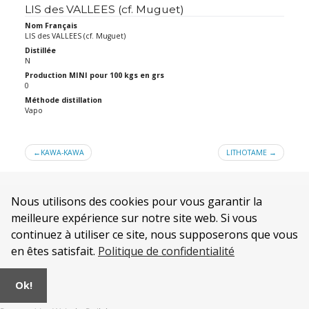
LIS des VALLEES (cf. Muguet)
Nom Français
LIS des VALLEES (cf. Muguet)
Distillée
N
Production MINI pour 100 kgs en grs
0
Méthode distillation
Vapo
Navigation
KAWA-KAWA
LITHOTAME
de
l’article
Nous utilisons des cookies pour vous garantir la
meilleure expérience sur notre site web. Si vous
continuez à utiliser ce site, nous supposerons que vous
en êtes satisfait.
Politique de confidentialité
Qui sommes nous ?
Mentions légales
Ok!
CONDITIONS GENERALES DE VENTE de la SOCIÉTÉ AURA
Politique de confidentialité
.
© 2026
Alambics et Distillateurs INOX
|
AURA Industrie