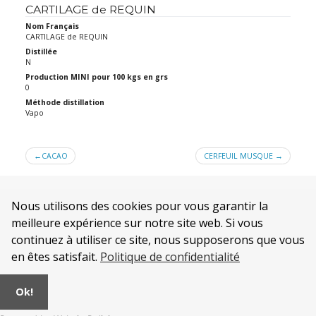
CARTILAGE de REQUIN
Nom Français
CARTILAGE de REQUIN
Distillée
N
Production MINI pour 100 kgs en grs
0
Méthode distillation
Vapo
Navigation
CACAO
CERFEUIL MUSQUE
de
l’article
Nous utilisons des cookies pour vous garantir la
meilleure expérience sur notre site web. Si vous
continuez à utiliser ce site, nous supposerons que vous
en êtes satisfait.
Politique de confidentialité
Qui sommes nous ?
Mentions légales
Ok!
CONDITIONS GENERALES DE VENTE de la SOCIÉTÉ AURA
Politique de confidentialité
.
© 2026
Alambics et Distillateurs INOX
|
AURA Industrie