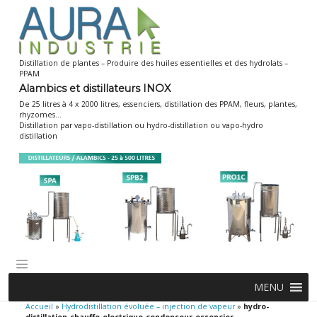
Skip
to
content
Distillation de plantes – Produire des huiles essentielles et des hydrolats –
PPAM
Alambics et distillateurs INOX
De 25 litres à 4 x 2000 litres, essenciers, distillation des PPAM, fleurs, plantes,
rhyzomes…
Distillation par vapo-distillation ou hydro-distillation ou vapo-hydro
distillation
MENU
Accueil
»
Hydrodistillation évoluée – injection de vapeur
»
hydro-