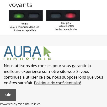
voyants
Nous utilisons des cookies pour vous garantir la
meilleure expérience sur notre site web. Si vous
Qui sommes nous ?
Mentions légales
continuez à utiliser ce site, nous supposerons que vous
CONDITIONS GENERALES DE VENTE de la SOCIÉTÉ AURA
Politique de confidentialité
.
en êtes satisfait.
Politique de confidentialité
© 2026
Alambics et Distillateurs INOX
|
AURA Industrie
Ok!
Powered by WebsitePolicies