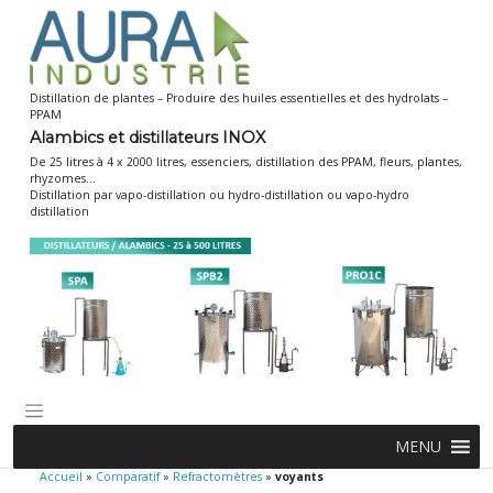
Skip
to
content
Distillation de plantes – Produire des huiles essentielles et des hydrolats –
PPAM
Alambics et distillateurs INOX
De 25 litres à 4 x 2000 litres, essenciers, distillation des PPAM, fleurs, plantes,
rhyzomes…
Distillation par vapo-distillation ou hydro-distillation ou vapo-hydro
distillation
MENU
Accueil
»
Comparatif
»
Refractomètres
»
voyants