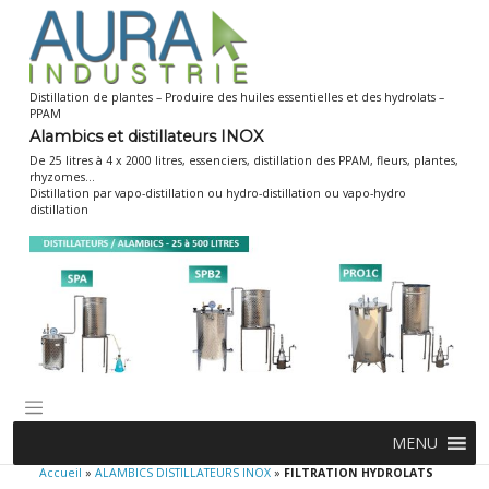
Skip
to
content
Distillation de plantes – Produire des huiles essentielles et des hydrolats –
PPAM
Alambics et distillateurs INOX
De 25 litres à 4 x 2000 litres, essenciers, distillation des PPAM, fleurs, plantes,
rhyzomes…
Distillation par vapo-distillation ou hydro-distillation ou vapo-hydro
distillation
MENU
Accueil
»
ALAMBICS DISTILLATEURS INOX
»
FILTRATION HYDROLATS